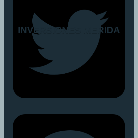
I
N
V
E
R
S
I
O
N
E
S
M
E
R
I
D
A