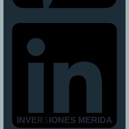
I
N
V
E
R
S
I
O
N
E
S
M
E
R
I
D
A