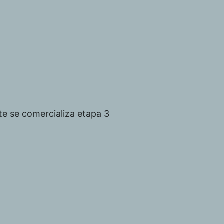
E
nte se comercializa etapa 3
La
En