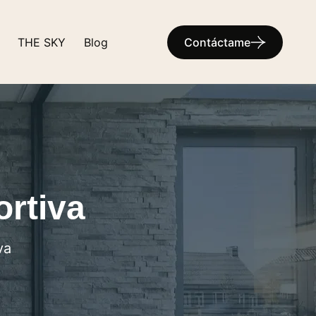
THE SKY
Blog
Contáctame
ortiva
va