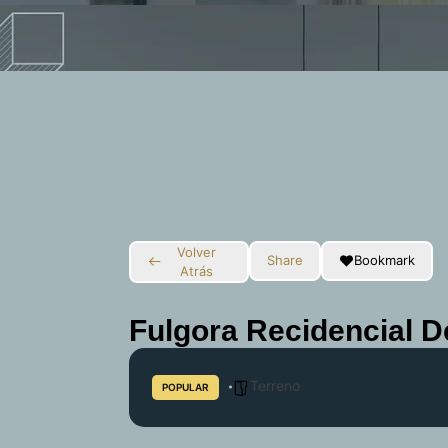
Volver
Share
Bookmark
Atrás
Fulgora Recidencial D
Terreno
POPULAR