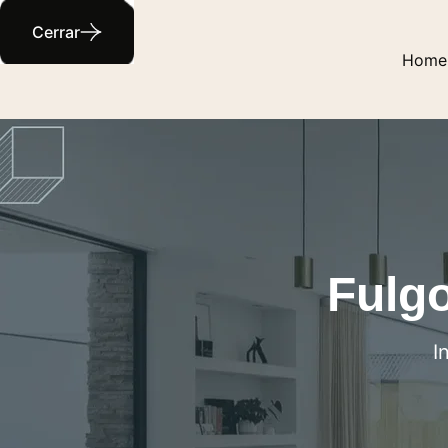
Cerrar
Home
Fulgo
I