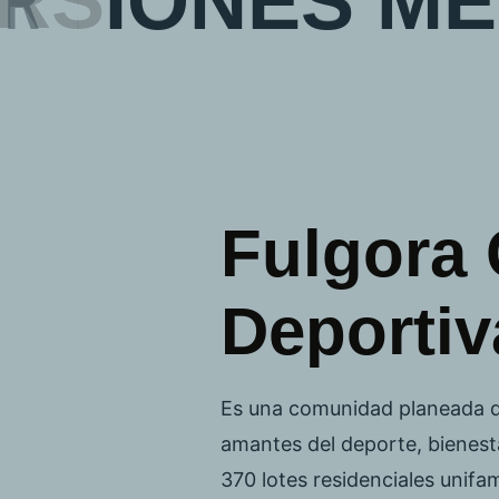
R
S
I
O
N
E
S
M
E
Fulgora
Deportiv
Es una comunidad planeada d
amantes del deporte, bienesta
370 lotes residenciales unifa