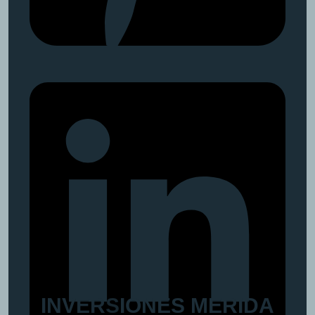
I
N
V
E
R
S
I
O
N
E
S
M
E
R
I
D
A