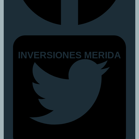
I
N
V
E
R
S
I
O
N
E
S
M
E
R
I
D
A