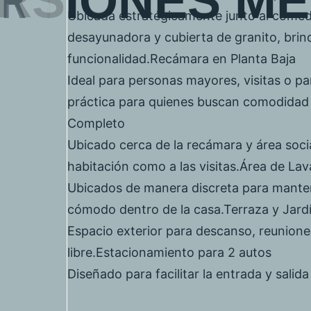
R
S
I
O
N
E
S
M
E
Ubicada estratégicamente junto al comed
desayunadora y cubierta de granito, brin
funcionalidad.Recámara en Planta Baja
Ideal para personas mayores, visitas o pa
práctica para quienes buscan comodidad 
Completo
Ubicado cerca de la recámara y área social
habitación como a las visitas.Área de Lava
Ubicados de manera discreta para mantene
cómodo dentro de la casa.Terraza y Jard
Espacio exterior para descanso, reuniones 
libre.Estacionamiento para 2 autos
Diseñado para facilitar la entrada y sali