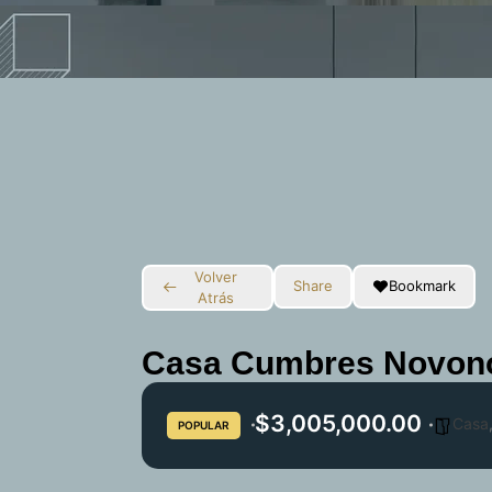
Volver
Share
Bookmark
Atrás
Casa Cumbres Novono
$3,005,000.00
Casa
POPULAR