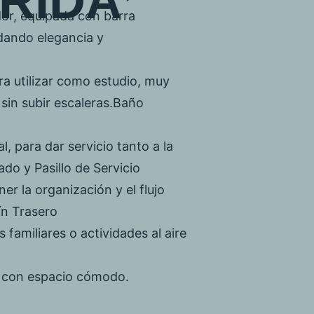
R
I
D
A
or, equipada con barra
dando elegancia y
ra utilizar como estudio, muy
sin subir escaleras.Baño
, para dar servicio tanto a la
do y Pasillo de Servicio
r la organización y el flujo
ín Trasero
familiares o actividades al aire
da con espacio cómodo.