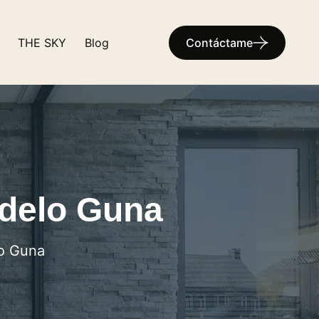
THE SKY
Blog
Contáctame
delo Guna
o Guna