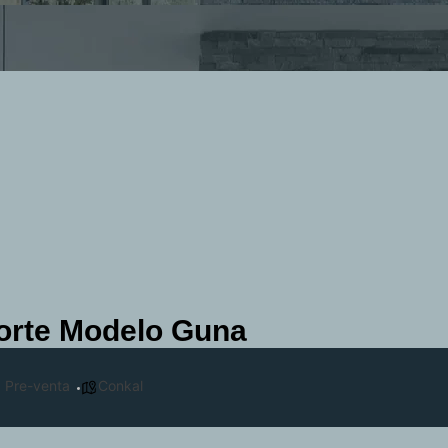
rte Modelo Guna
,
Pre-venta
Conkal