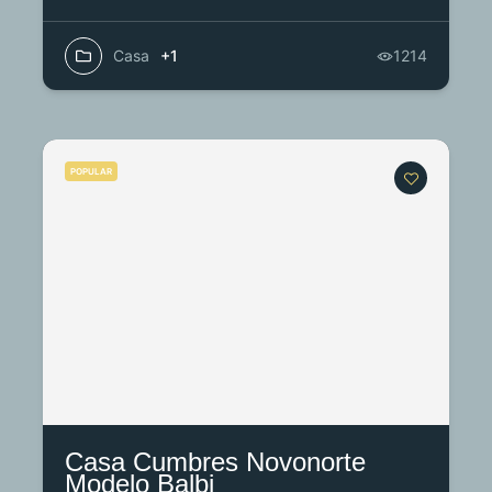
Casa
+1
1214
POPULAR
Casa Cumbres Novonorte
Modelo Balbi