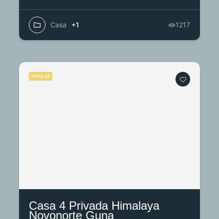
Casa
+1
1217
POPULAR
Casa 4 Privada Himalaya
Novonorte Guna