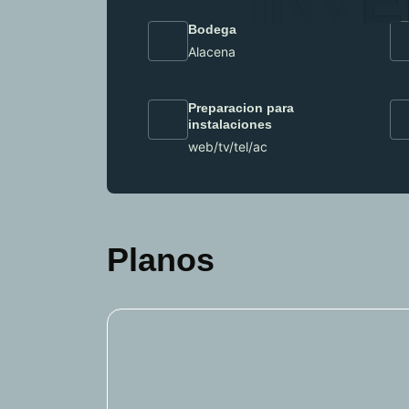
I
N
V
E
Bodega
Alacena
Preparacion para
instalaciones
web/tv/tel/ac
Planos