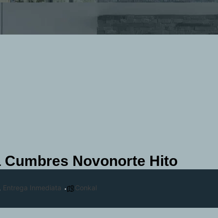
a Cumbres Novonorte Hito
,
Entrega Inmediata
Conkal