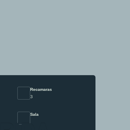
Recamaras
3
Sala