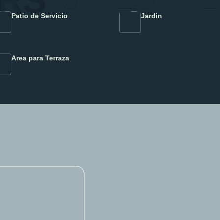
R
S
I
O
N
E
S
M
E
Patio de Servicio
Jardin
Area para Terraza