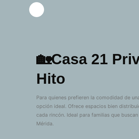
🏡Casa 21 Pri
Hito
Para quienes prefieren la comodidad de una 
opción ideal. Ofrece espacios bien distrib
cada rincón. Ideal para familias que buscan
Mérida.