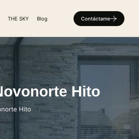
THE SKY
Blog
Contáctame
ovonorte Hito
norte Hito