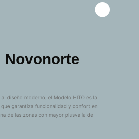
s Novonorte
y al diseño moderno, el Modelo HITO es la
 que garantiza funcionalidad y confort en
 una de las zonas con mayor plusvalía de