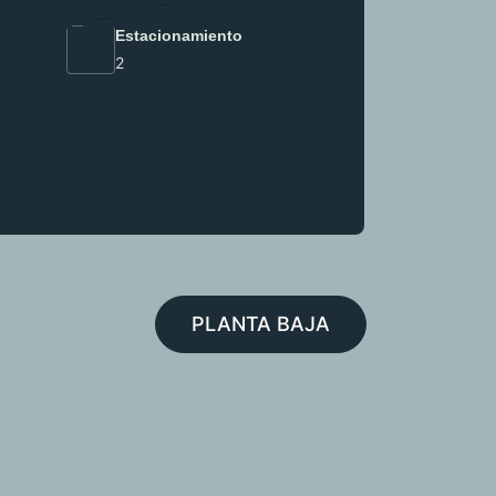
R
I
D
A
Estacionamiento
2
PLANTA BAJA