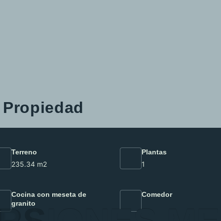
a Propiedad
Terreno
Plantas
235.34 m2
1
Cocina con meseta de
Comedor
granito