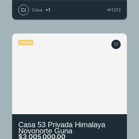
Casa
+1
1212
POPULAR
Casa 53 Privada Himalaya
Novonorte Guna
$3,005,000.00