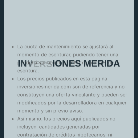
La cuota de mantenimiento se ajustará al
momento de escriturar, pudiendo tener una
I
N
V
E
R
S
I
O
N
E
S
M
E
R
I
D
A
pequeña variación, se informará antes de la
escritura.
Los precios publicados en esta pagina
inversionesmerida.com son de referencia y no
constituyen una oferta vinculante y pueden ser
modificados por la desarrolladora en cualquier
momento y sin previo aviso.
Así mismo, los precios aquí publicados no
incluyen, cantidades generadas por
contratación de créditos hipotecarios, ni