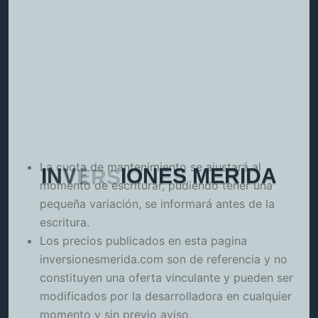
La cuota de mantenimiento se ajustará al
I
N
V
E
R
S
I
O
N
E
S
M
E
R
I
D
A
momento de escriturar, pudiendo tener una
pequeña variación, se informará antes de la
escritura.
Los precios publicados en esta pagina
inversionesmerida.com son de referencia y no
constituyen una oferta vinculante y pueden ser
modificados por la desarrolladora en cualquier
momento y sin previo aviso.