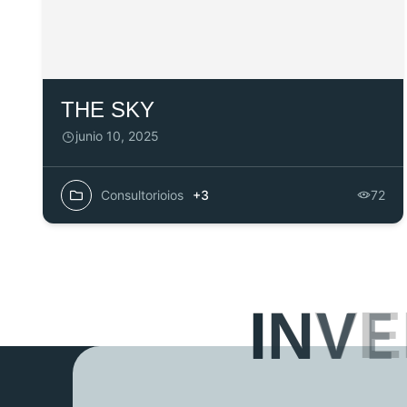
THE SKY
junio 10, 2025
Consultorioios
+3
72
I
N
V
E