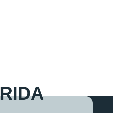
R
I
D
A