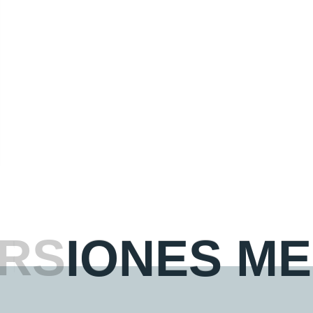
R
S
I
O
N
E
S
M
E