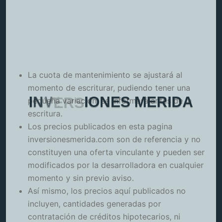
La cuota de mantenimiento se ajustará al
momento de escriturar, pudiendo tener una
I
N
V
E
R
S
I
O
N
E
S
M
E
R
I
D
A
pequeña variación, se informará antes de la
escritura.
Los precios publicados en esta pagina
inversionesmerida.com son de referencia y no
constituyen una oferta vinculante y pueden ser
modificados por la desarrolladora en cualquier
momento y sin previo aviso.
Así mismo, los precios aquí publicados no
incluyen, cantidades generadas por
contratación de créditos hipotecarios, ni