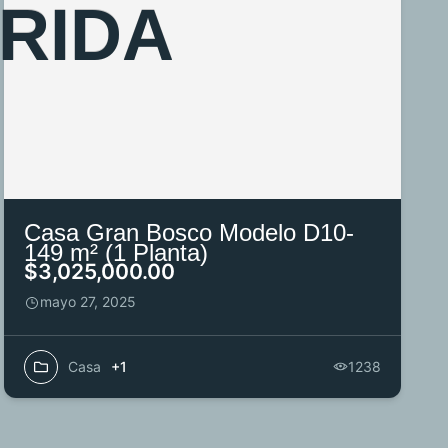
R
I
D
A
Casa Gran Bosco Modelo D10-
149 m² (1 Planta)
$3,025,000.00
mayo 27, 2025
Casa
+1
1238