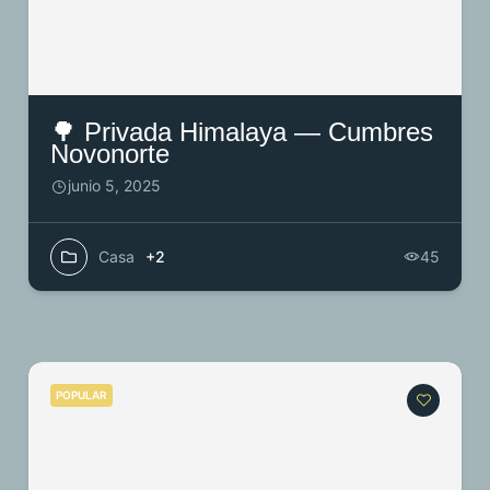
🌳 Privada Himalaya — Cumbres
Novonorte
junio 5, 2025
Casa
+2
45
POPULAR