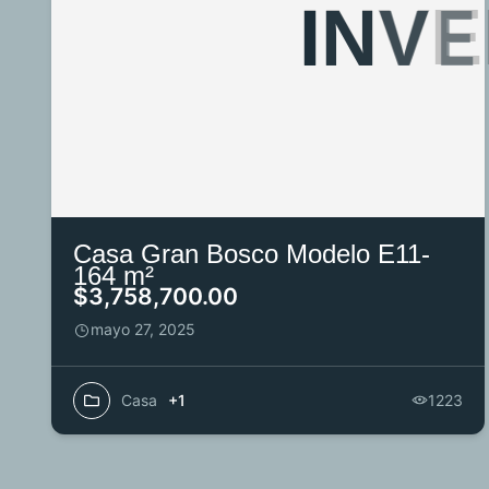
I
N
V
E
Casa Gran Bosco Modelo E11-
164 m²
$3,758,700.00
mayo 27, 2025
Casa
+1
1223