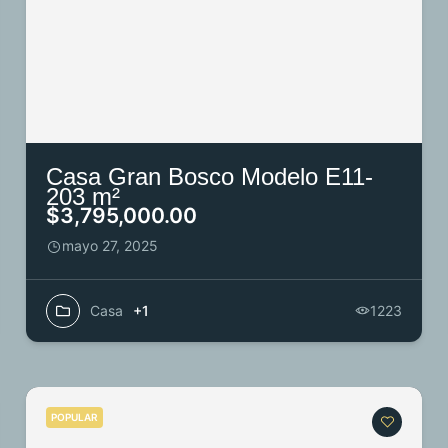
Casa Gran Bosco Modelo E11-
203 m²
$3,795,000.00
mayo 27, 2025
Casa
+1
1223
POPULAR