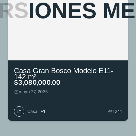
R
S
I
O
N
E
S
M
E
Casa Gran Bosco Modelo E11-
142 m²
$3,080,000.00
mayo 27, 2025
Casa
+1
1241