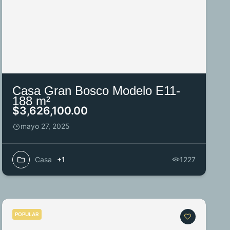
Casa Gran Bosco Modelo E11-
188 m²
$3,626,100.00
mayo 27, 2025
Casa
+1
1227
POPULAR