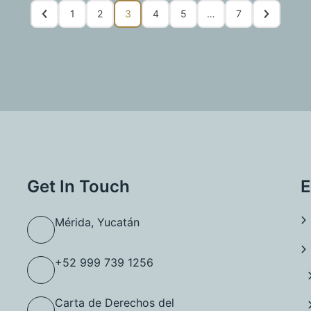
1
2
3
4
5
…
7
Get In Touch
E
Mérida, Yucatán
+52 999 739 1256
Carta de Derechos del