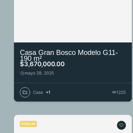
Casa Gran Bosco Modelo G11-
190 m²
$3,670,000.00
mayo 28, 2025
Casa
+1
1225
POPULAR