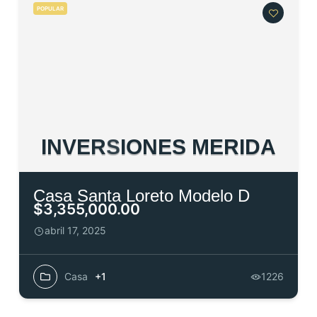
POPULAR
I
N
V
E
R
S
I
O
N
E
S
M
E
R
I
D
A
Casa Santa Loreto Modelo D
$3,355,000.00
abril 17, 2025
Casa
+1
1226