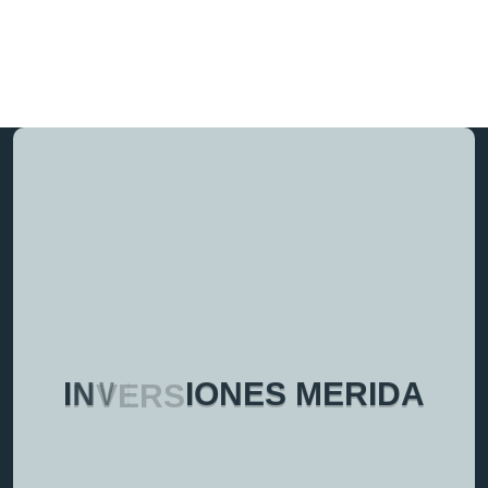
I
N
V
E
R
S
I
O
N
E
S
M
E
R
I
D
A