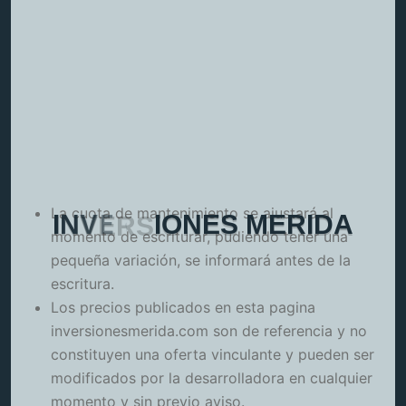
La cuota de mantenimiento se ajustará al
I
N
V
E
R
S
I
O
N
E
S
M
E
R
I
D
A
momento de escriturar, pudiendo tener una
pequeña variación, se informará antes de la
escritura.
Los precios publicados en esta pagina
inversionesmerida.com son de referencia y no
constituyen una oferta vinculante y pueden ser
modificados por la desarrolladora en cualquier
momento y sin previo aviso.